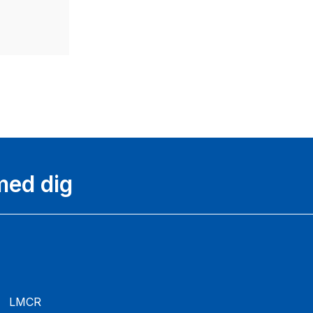
ed dig​
LMCR