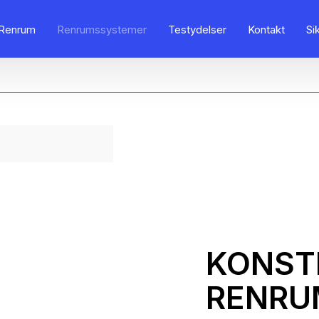
Renrum
Renrumssystemer
Testydelser
Kontakt
Si
KONST
RENRU