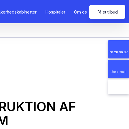
kkerhedskabinetter
Hospitaler
Om os
Job
Få et tilbud
70 20 96 97
Send mail
RUKTION AF
M​