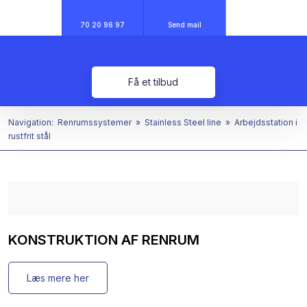
70 20 96 97
Send mail
Få et tilbud
Navigation:
Renrumssystemer
»
Stainless Steel line
»
Arbejdsstation i
rustfrit stål
KONSTRUKTION AF RENRUM​
Læs mere her