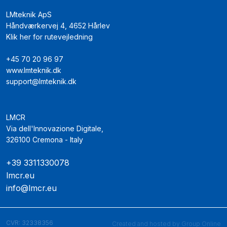
LMteknik ApS
Håndværkervej 4, 4652 Hårlev
Klik her for rutevejledning
+45 70 20 96 97
www.lmteknik.dk
support@lmteknik.dk
LMCR
Via dell'Innovazione Digitale,
​326100 Cremona - Italy
+39 3311330078
lmcr.eu
info@lmcr.eu
CVR​: 32338356
Created and hosted by Group Online